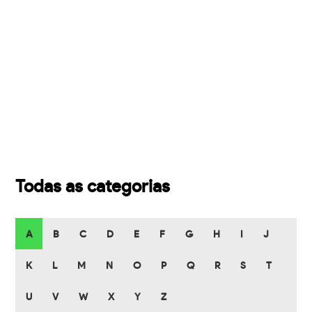
Todas as categorias
A
B
C
D
E
F
G
H
I
J
K
L
M
N
O
P
Q
R
S
T
U
V
W
X
Y
Z