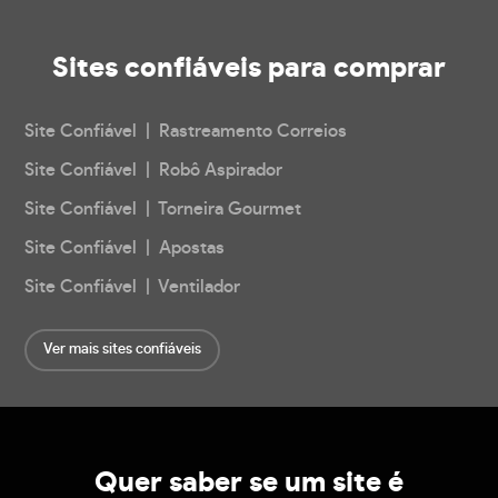
Sites confiáveis
para comprar
Site Confiável | Rastreamento Correios
Site Confiável | Robô Aspirador
Site Confiável | Torneira Gourmet
Site Confiável | Apostas
Site Confiável | Ventilador
Ver mais sites confiáveis
Quer saber se um site é