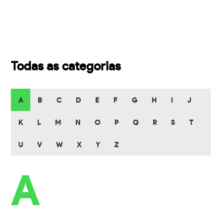
Todas as categorias
A
B
C
D
E
F
G
H
I
J
K
L
M
N
O
P
Q
R
S
T
U
V
W
X
Y
Z
A