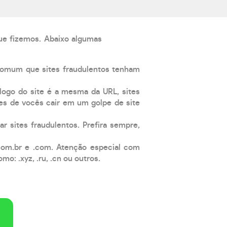
que fizemos. Abaixo algumas
comum que sites fraudulentos tenham
 logo do site é a mesma da URL, sites
es de vocês cair em um golpe de site
ar sites fraudulentos. Prefira sempre,
com.br e .com. Atenção especial com
: .xyz, .ru, .cn ou outros.