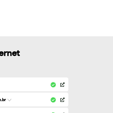
ternet
.br