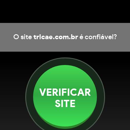
O site
tricae.com.br
é confiável?
VERIFICAR
SITE