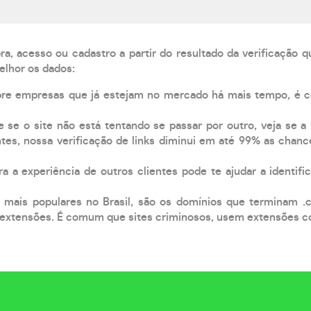
, acesso ou cadastro a partir do resultado da verificação 
elhor os dados:
pre empresas que já estejam no mercado há mais tempo, é 
e se o site não está tentando se passar por outro, veja se a
tes, nossa verificação de links diminui em até 99% as chanc
a a experiência de outros clientes pode te ajudar a identific
 mais populares no Brasil, são os domínios que terminam .
xtensões. É comum que sites criminosos, usem extensões como