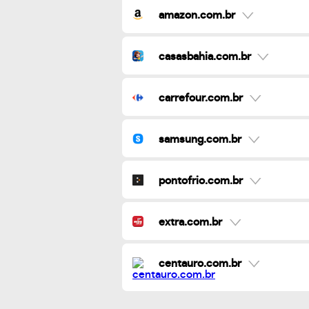
amazon.com.br
casasbahia.com.br
carrefour.com.br
samsung.com.br
pontofrio.com.br
extra.com.br
centauro.com.br