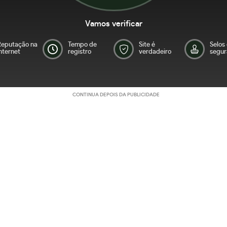
Vamos verificar
Reputação na
Tempo de
Site é
Selos
nternet
registro
verdadeiro
segur
CONTINUA DEPOIS DA PUBLICIDADE