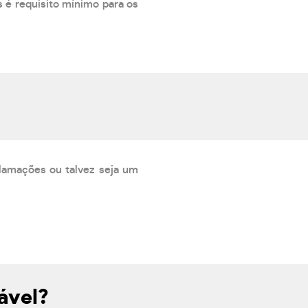
 é requisito mínimo para os
lamações ou talvez seja um
ável?