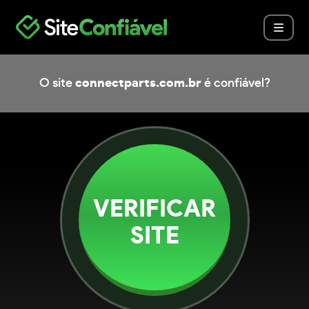
O site
connectparts.com.br
é confiável?
VERIFICAR
SITE