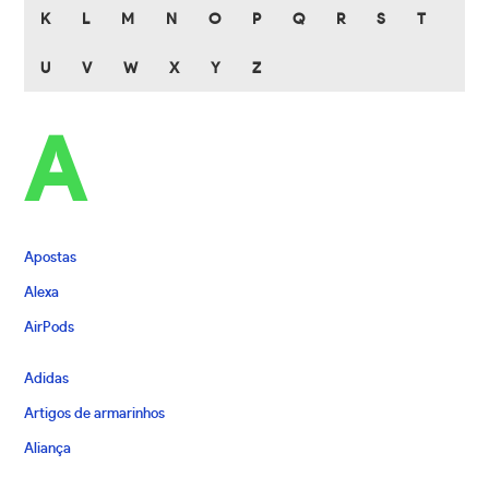
K
L
M
N
O
P
Q
R
S
T
U
V
W
X
Y
Z
A
Apostas
Alexa
AirPods
Adidas
Artigos de armarinhos
Aliança