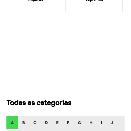
Sapatos
veja mais
Todas as categorias
A
B
C
D
E
F
G
H
I
J