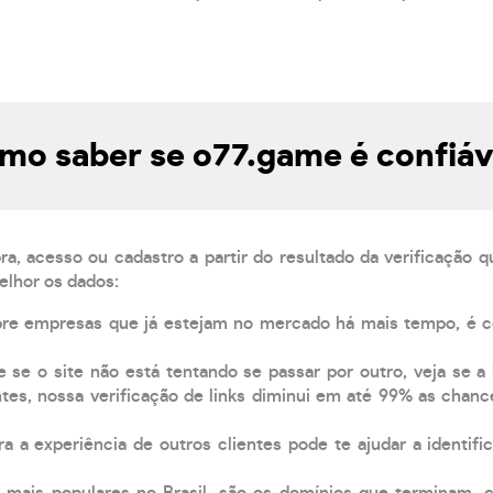
mo saber se o77.game é confiáv
, acesso ou cadastro a partir do resultado da verificação 
elhor os dados:
pre empresas que já estejam no mercado há mais tempo, é 
e se o site não está tentando se passar por outro, veja se a
tes, nossa verificação de links diminui em até 99% as chanc
a a experiência de outros clientes pode te ajudar a identific
 mais populares no Brasil, são os domínios que terminam .