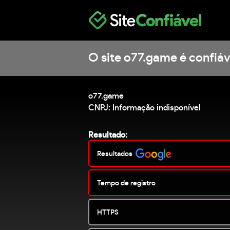
O site o77.game é confiáv
o77.game
CNPJ: Informação indisponível
Resultado:
Resultados
Tempo de registro
HTTPS