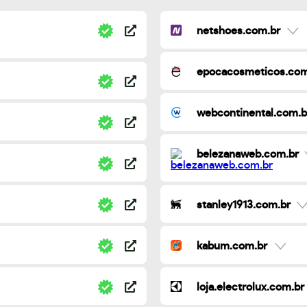
netshoes.com.br
epocacosmeticos.com
webcontinental.com.b
belezanaweb.com.br
stanley1913.com.br
kabum.com.br
loja.electrolux.com.br