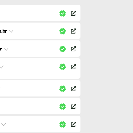
.br
r