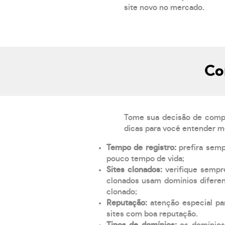
site novo no mercado.
Co
Tome sua decisão de compra
dicas para você entender m
Tempo de registro:
prefira sem
pouco tempo de vida;
Sites clonados:
verifique sempr
clonados usam domínios diferen
clonado;
Reputação:
atenção especial par
sites com boa reputação.
Tipos de domínios:
os domínios