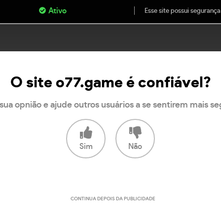
Ativo
Esse site possui segurança
O site o77.game é confiável?
sua opnião e ajude outros usuários a se sentirem mais s
Sim
Não
CONTINUA DEPOIS DA PUBLICIDADE