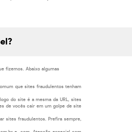
el?
que fizemos. Abaixo algumas
comum que sites fraudulentos tenham
 logo do site é a mesma da URL, sites
es de vocês cair em um golpe de site
ar sites fraudulentos. Prefira sempre,
com.br e .com. Atenção especial com