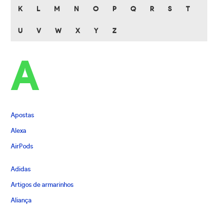
K
L
M
N
O
P
Q
R
S
T
U
V
W
X
Y
Z
A
Apostas
Alexa
AirPods
Adidas
Artigos de armarinhos
Aliança