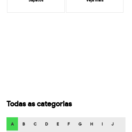
Sapatos
veja mais
Todas as categorias
A
B
C
D
E
F
G
H
I
J