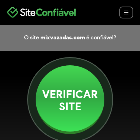
O site
mixvazadas.com
é confiável?
VERIFICAR
SITE