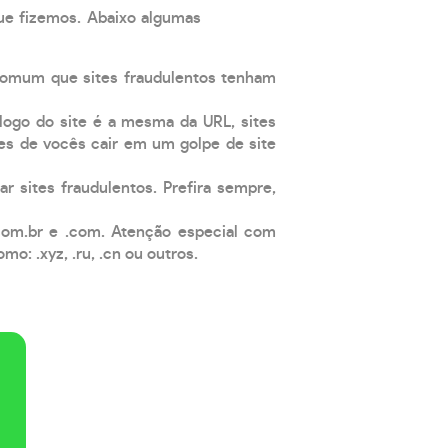
que fizemos. Abaixo algumas
comum que sites fraudulentos tenham
 logo do site é a mesma da URL, sites
es de vocês cair em um golpe de site
ar sites fraudulentos. Prefira sempre,
com.br e .com. Atenção especial com
: .xyz, .ru, .cn ou outros.