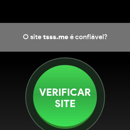
O site
tsss.me
é confiável?
VERIFICAR
SITE