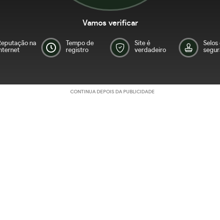
Vamos verificar
Reputação na
Tempo de
Site é
Selos
nternet
registro
verdadeiro
segur
CONTINUA DEPOIS DA PUBLICIDADE