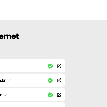
ternet
.br
r