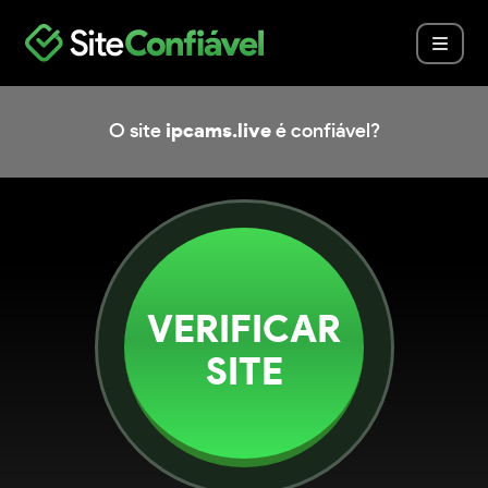
O site
ipcams.live
é confiável?
VERIFICAR
SITE