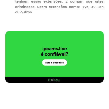
tenham essas extensões. É comum que sites
criminosos, usem extensões como: .xyz, .ru, .cn
ou outros.