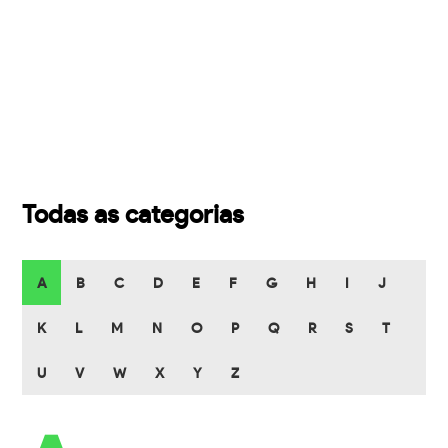
Todas as categorias
A
B
C
D
E
F
G
H
I
J
K
L
M
N
O
P
Q
R
S
T
U
V
W
X
Y
Z