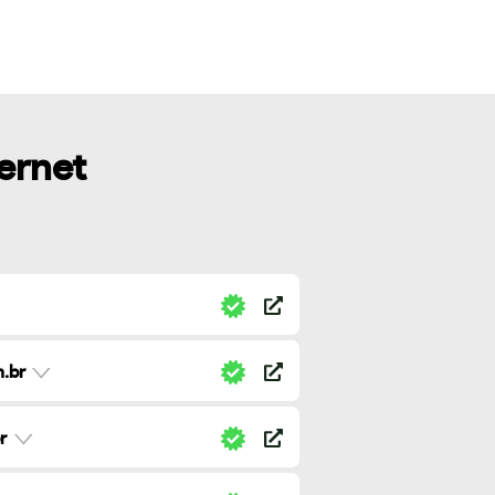
ternet
.br
r