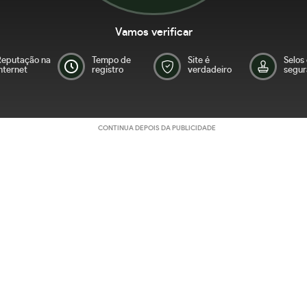
Vamos verificar
Reputação na
Tempo de
Site é
Selos
nternet
registro
verdadeiro
segur
CONTINUA DEPOIS DA PUBLICIDADE