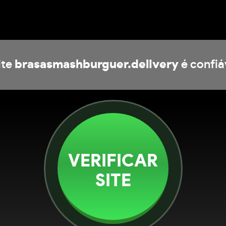
ite
brasasmashburguer.delivery
é confiá
VERIFICAR
SITE