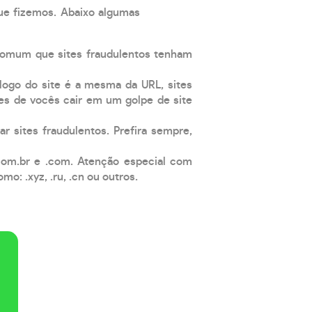
que fizemos. Abaixo algumas
comum que sites fraudulentos tenham
 logo do site é a mesma da URL, sites
es de vocês cair em um golpe de site
ar sites fraudulentos. Prefira sempre,
com.br e .com. Atenção especial com
: .xyz, .ru, .cn ou outros.