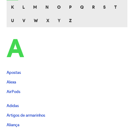
K
L
M
N
O
P
Q
R
S
T
U
V
W
X
Y
Z
A
Apostas
Alexa
AirPods
Adidas
Artigos de armarinhos
Aliança