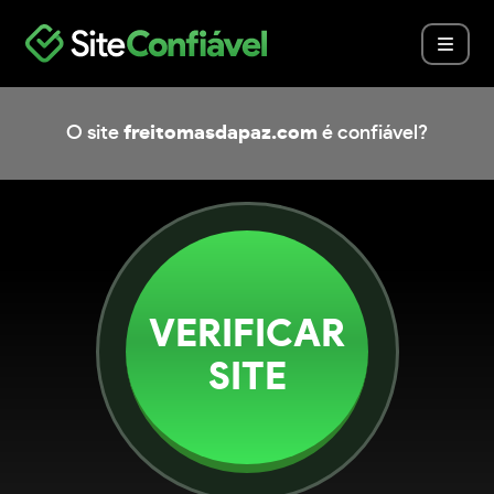
O site
freitomasdapaz.com
é confiável?
VERIFICAR
SITE