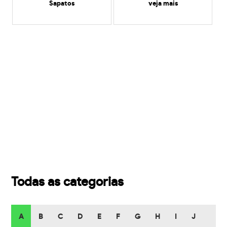
Sapatos
veja mais
Todas as categorias
A
B
C
D
E
F
G
H
I
J