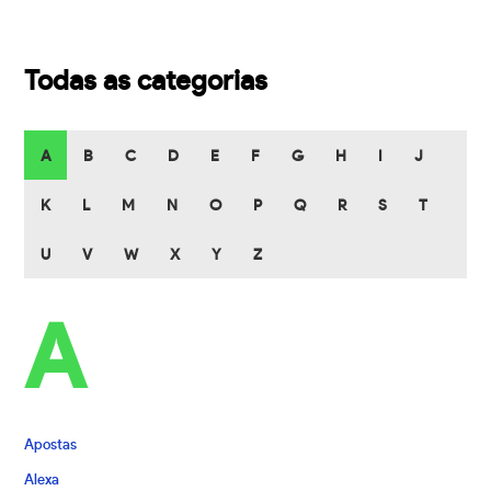
Todas as categorias
A
B
C
D
E
F
G
H
I
J
K
L
M
N
O
P
Q
R
S
T
U
V
W
X
Y
Z
A
Apostas
Alexa