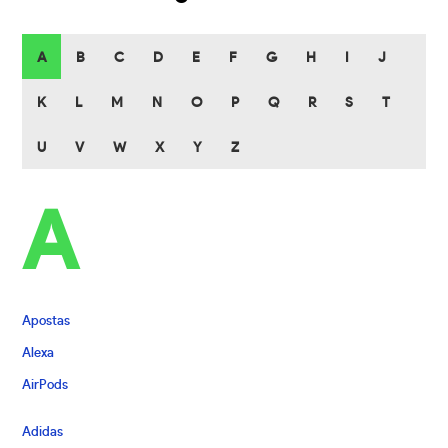
A
B
C
D
E
F
G
H
I
J
K
L
M
N
O
P
Q
R
S
T
U
V
W
X
Y
Z
A
Apostas
Alexa
AirPods
Adidas