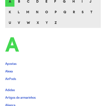
A
B
C
D
E
F
G
H
I
J
K
L
M
N
O
P
Q
R
S
T
U
V
W
X
Y
Z
A
Apostas
Alexa
AirPods
Adidas
Artigos de armarinhos
Aliança