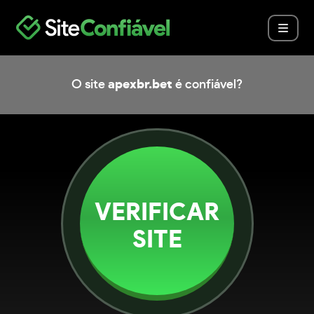
O site
apexbr.bet
é confiável?
VERIFICAR
SITE