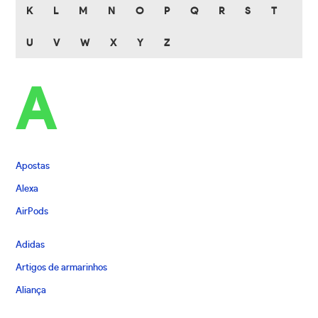
K
L
M
N
O
P
Q
R
S
T
U
V
W
X
Y
Z
A
Apostas
Alexa
AirPods
Adidas
Artigos de armarinhos
Aliança