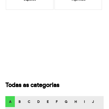
Todas as categorias
A
B
C
D
E
F
G
H
I
J