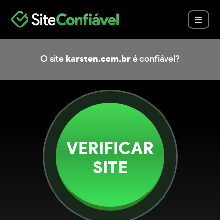
O site
karsten.com.br
é confiável?
VERIFICAR
SITE