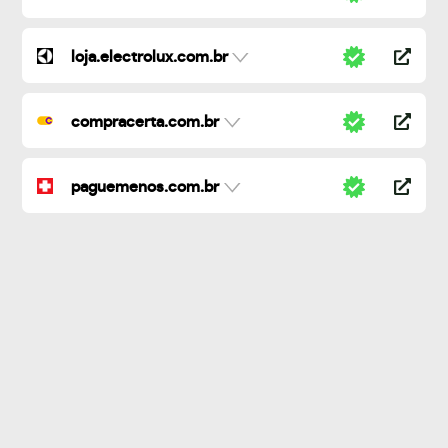
loja.electrolux.com.br
compracerta.com.br
paguemenos.com.br