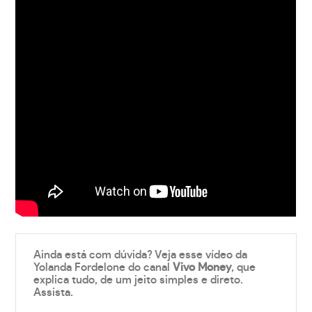
Ainda está com dúvida? Veja esse vídeo da
Yolanda Fordelone do canal
Vivo Money
, que
explica tudo, de um jeito simples e direto.
Assista.