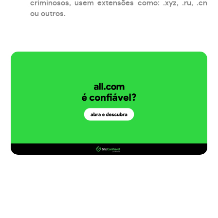
criminosos, usem extensões como: .xyz, .ru, .cn
ou outros.