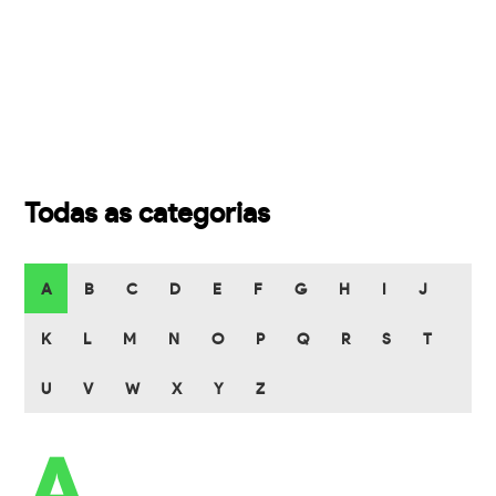
Todas as categorias
A
B
C
D
E
F
G
H
I
J
K
L
M
N
O
P
Q
R
S
T
U
V
W
X
Y
Z