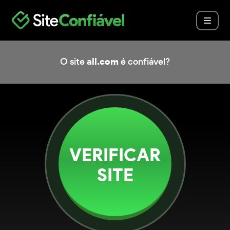
O site
all.com
é confiável?
VERIFICAR
SITE