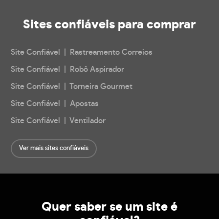
Sites confiáveis
para comprar
Site Confiável | Rastreamento Correios
Site Confiável | Robô Aspirador
Site Confiável | Torneira Gourmet
Site Confiável | Apostas
Site Confiável | Ventilador
Ver mais sites confiáveis
Quer saber se um site é