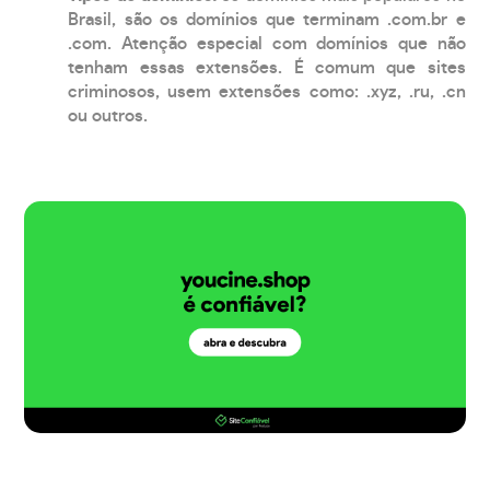
Brasil, são os domínios que terminam .com.br e
.com. Atenção especial com domínios que não
tenham essas extensões. É comum que sites
criminosos, usem extensões como: .xyz, .ru, .cn
ou outros.