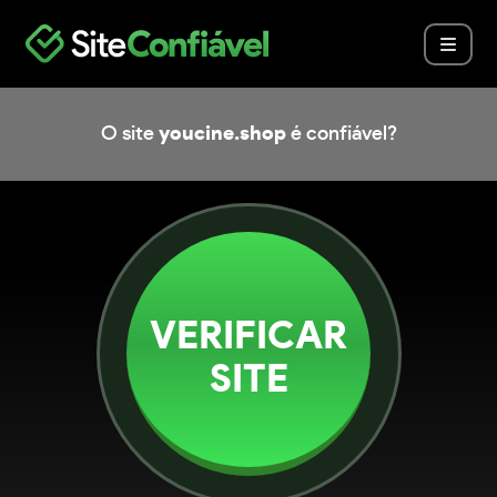
O site
youcine.shop
é confiável?
VERIFICAR
SITE