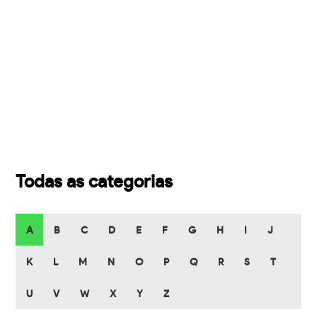
Todas as categorias
A
B
C
D
E
F
G
H
I
J
K
L
M
N
O
P
Q
R
S
T
U
V
W
X
Y
Z