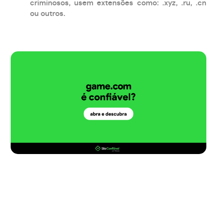
criminosos, usem extensões como: .xyz, .ru, .cn
ou outros.