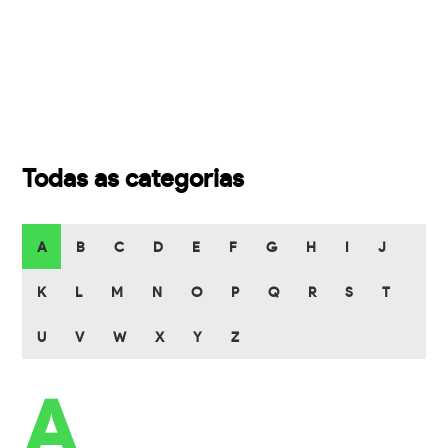
Todas as categorias
A
B
C
D
E
F
G
H
I
J
K
L
M
N
O
P
Q
R
S
T
U
V
W
X
Y
Z
A