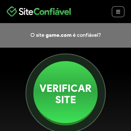
O site
game.com
é confiável?
VERIFICAR
SITE