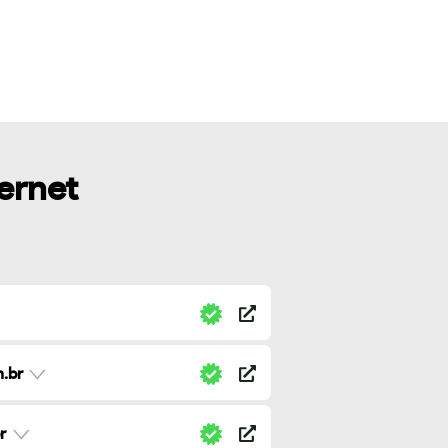
ternet
.br
r