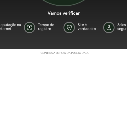
Vamos verificar
Reputação na
Tempo de
Site é
Selos
nternet
registro
verdadeiro
segur
CONTINUA DEPOIS DA PUBLICIDADE