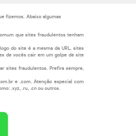
que fizemos. Abaixo algumas
comum que sites fraudulentos tenham
 logo do site é a mesma da URL, sites
es de vocês cair em um golpe de site
ar sites fraudulentos. Prefira sempre,
com.br e .com. Atenção especial com
: .xyz, .ru, .cn ou outros.