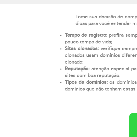
Tome sua decisão de compra
dicas para você entender m
Tempo de registro:
prefira sem
pouco tempo de vida;
Sites clonados:
verifique sempr
clonados usam domínios diferen
clonado;
Reputação:
atenção especial par
sites com boa reputação.
Tipos de domínios:
os domínios
domínios que não tenham essas e