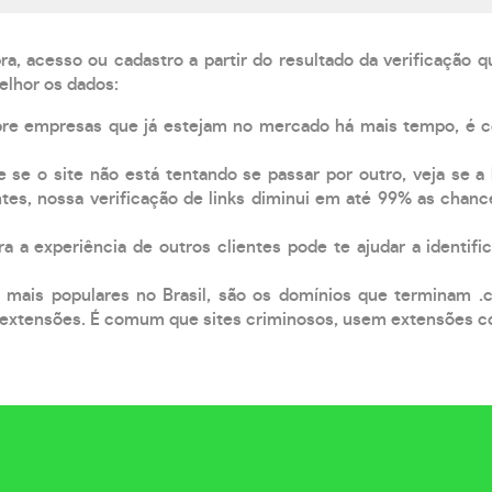
, acesso ou cadastro a partir do resultado da verificação 
elhor os dados:
pre empresas que já estejam no mercado há mais tempo, é 
e se o site não está tentando se passar por outro, veja se a
tes, nossa verificação de links diminui em até 99% as chanc
a a experiência de outros clientes pode te ajudar a identific
 mais populares no Brasil, são os domínios que terminam .
xtensões. É comum que sites criminosos, usem extensões como