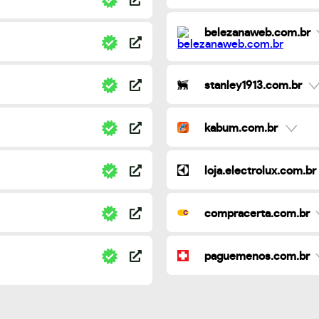
belezanaweb.com.br
stanley1913.com.br
kabum.com.br
loja.electrolux.com.br
compracerta.com.br
paguemenos.com.br