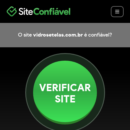
O site
vidrosetelas.com.br
é confiável?
VERIFICAR
SITE