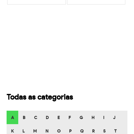
Todas as categorias
A
B
C
D
E
F
G
H
I
J
K
L
M
N
O
P
Q
R
S
T