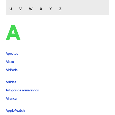
U
V
W
X
Y
Z
A
Apostas
Alexa
AirPods
Adidas
Artigos de armarinhos
Aliança
Apple Watch