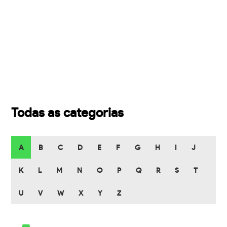
Todas as categorias
A
B
C
D
E
F
G
H
I
J
K
L
M
N
O
P
Q
R
S
T
U
V
W
X
Y
Z