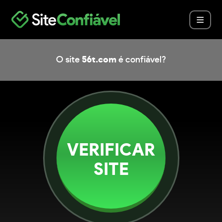
O site
56t.com
é confiável?
VERIFICAR
SITE