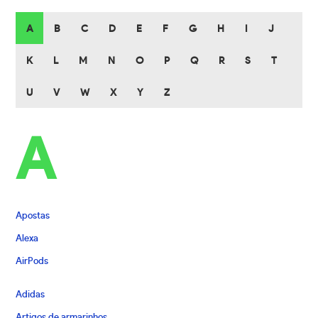
A
B
C
D
E
F
G
H
I
J
K
L
M
N
O
P
Q
R
S
T
U
V
W
X
Y
Z
A
Apostas
Alexa
AirPods
Adidas
Artigos de armarinhos