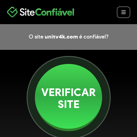
O site
unitv4k.com
é confiável?
VERIFICAR
SITE