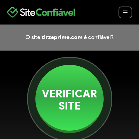
O site
tirzeprime.com
é confiável?
VERIFICAR
SITE