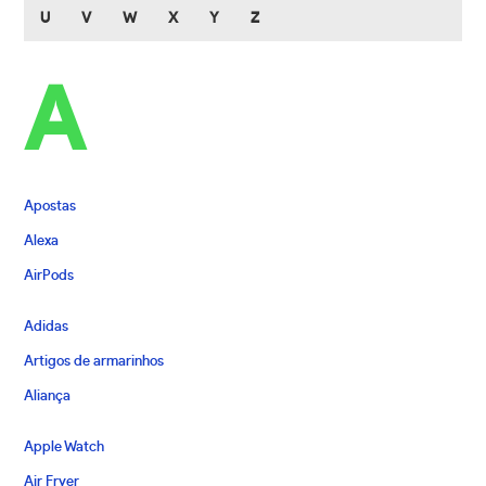
U
V
W
X
Y
Z
A
Apostas
Alexa
AirPods
Adidas
Artigos de armarinhos
Aliança
Apple Watch
Air Fryer