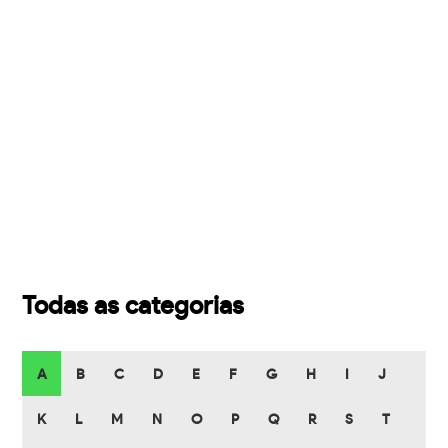
Todas as categorias
A
B
C
D
E
F
G
H
I
J
K
L
M
N
O
P
Q
R
S
T