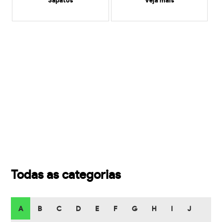
Sapatos
veja mais
Todas as categorias
A
B
C
D
E
F
G
H
I
J