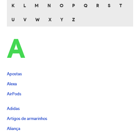
K
L
M
N
O
P
Q
R
S
T
U
V
W
X
Y
Z
A
Apostas
Alexa
AirPods
Adidas
Artigos de armarinhos
Aliança