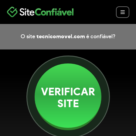
O site
tecnicomovel.com
é confiável?
VERIFICAR
SITE