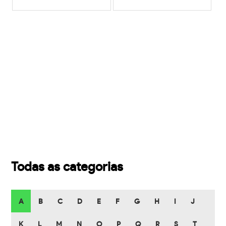
Todas as categorias
A
B
C
D
E
F
G
H
I
J
K
L
M
N
O
P
Q
R
S
T