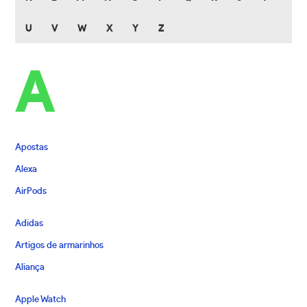
U
V
W
X
Y
Z
A
Apostas
Alexa
AirPods
Adidas
Artigos de armarinhos
Aliança
Apple Watch