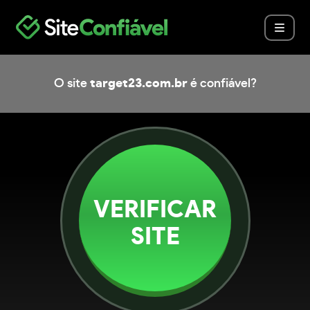
O site
target23.com.br
é confiável?
VERIFICAR
SITE