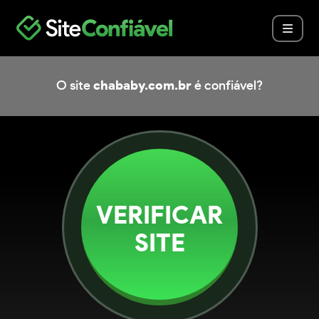
O site
chababy.com.br
é confiável?
VERIFICAR
SITE