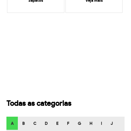
Sapatos
veja mais
Todas as categorias
A
B
C
D
E
F
G
H
I
J