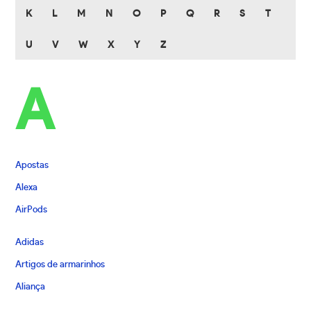
K
L
M
N
O
P
Q
R
S
T
U
V
W
X
Y
Z
A
Apostas
Alexa
AirPods
Adidas
Artigos de armarinhos
Aliança