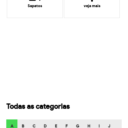
Sapatos
veja mais
Todas as categorias
A
B
C
D
E
F
G
H
I
J