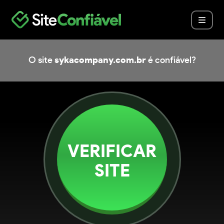
O site
sykacompany.com.br
é confiável?
VERIFICAR
SITE