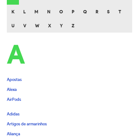
K
L
M
N
O
P
Q
R
S
T
U
V
W
X
Y
Z
A
Apostas
Alexa
AirPods
Adidas
Artigos de armarinhos
Aliança