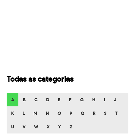
Todas as categorias
A
B
C
D
E
F
G
H
I
J
K
L
M
N
O
P
Q
R
S
T
U
V
W
X
Y
Z