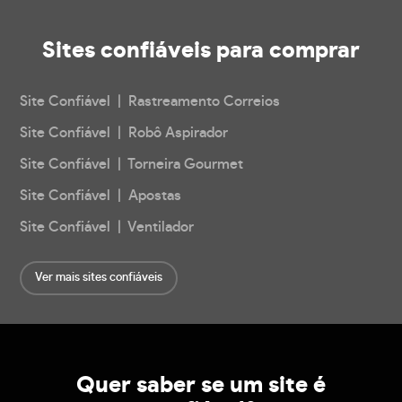
Sites confiáveis
para comprar
Site Confiável | Rastreamento Correios
Site Confiável | Robô Aspirador
Site Confiável | Torneira Gourmet
Site Confiável | Apostas
Site Confiável | Ventilador
Ver mais sites confiáveis
Quer saber se um site é