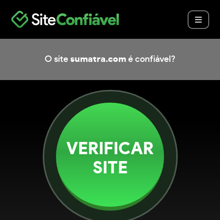
O site
sumatra.com
é confiável?
VERIFICAR
SITE