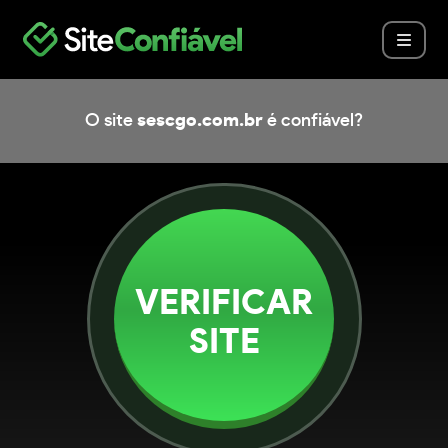
O site
sescgo.com.br
é confiável?
VERIFICAR
SITE