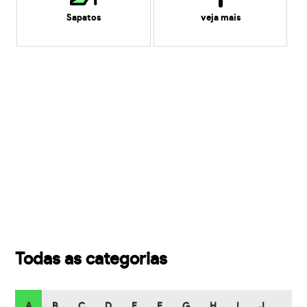
Sapatos
veja mais
Todas as categorias
A
B
C
D
E
F
G
H
I
J