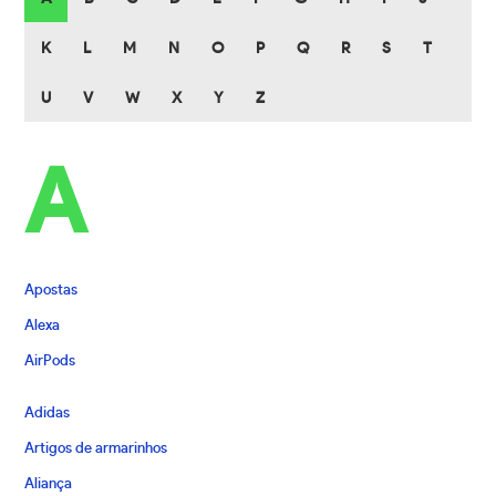
K
L
M
N
O
P
Q
R
S
T
U
V
W
X
Y
Z
A
Apostas
Alexa
AirPods
Adidas
Artigos de armarinhos
Aliança