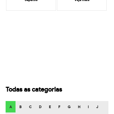
Sapatos
veja mais
Todas as categorias
A
B
C
D
E
F
G
H
I
J