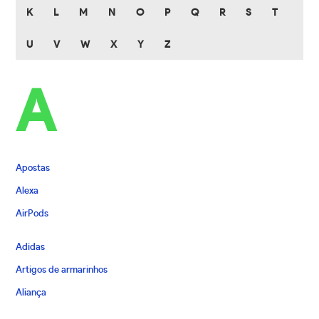
K
L
M
N
O
P
Q
R
S
T
U
V
W
X
Y
Z
A
Apostas
Alexa
AirPods
Adidas
Artigos de armarinhos
Aliança