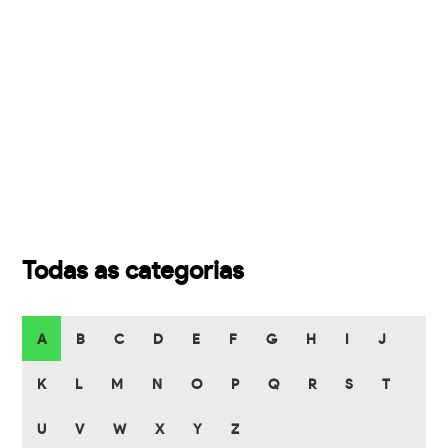
Todas as categorias
A
B
C
D
E
F
G
H
I
J
K
L
M
N
O
P
Q
R
S
T
U
V
W
X
Y
Z