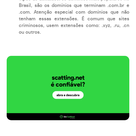
Brasil, são os domínios que terminam .com.br e
.com. Atenção especial com domínios que não
tenham essas extensões. É comum que sites
criminosos, usem extensões como: .xyz, .ru, .cn
ou outros.