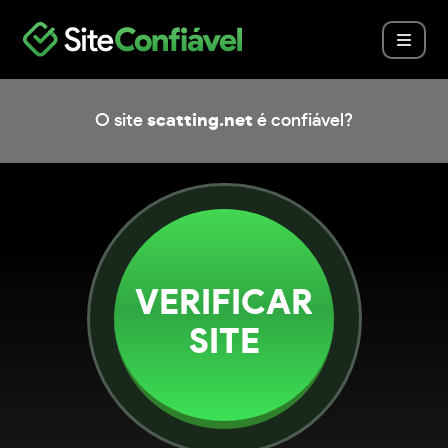
O site
scatting.net
é confiável?
VERIFICAR
SITE