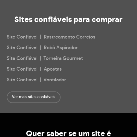
Sites confiáveis
para comprar
Site Confiável | Rastreamento Correios
Site Confiável | Robô Aspirador
Site Confiável | Torneira Gourmet
Site Confiável | Apostas
Site Confiável | Ventilador
Ver mais sites confiáveis
Quer saber se um site é