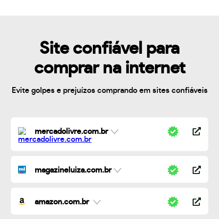
Site confiável para
comprar na internet
Evite golpes e prejuízos comprando em sites confiáveis
mercadolivre.com.br
magazineluiza.com.br
amazon.com.br