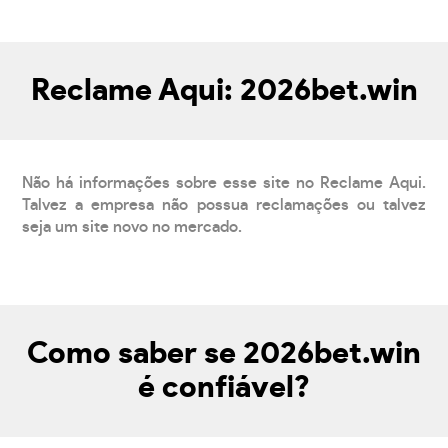
Reclame Aqui: 2026bet.win
Não há informações sobre esse site no Reclame Aqui.
Talvez a empresa não possua reclamações ou talvez
seja um site novo no mercado.
Como saber se 2026bet.win
é confiável?