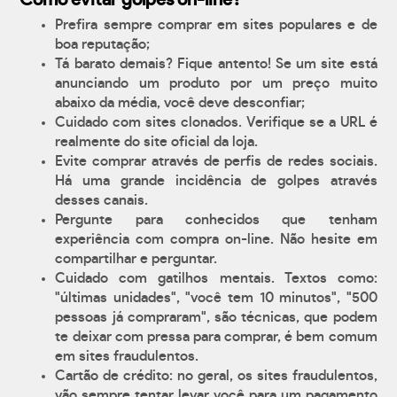
Como evitar golpes on-line?
Prefira sempre comprar em sites populares e de
boa reputação;
Tá barato demais? Fique antento! Se um site está
anunciando um produto por um preço muito
abaixo da média, você deve desconfiar;
Cuidado com sites clonados. Verifique se a URL é
realmente do site oficial da loja.
Evite comprar através de perfis de redes sociais.
Há uma grande incidência de golpes através
desses canais.
Pergunte para conhecidos que tenham
experiência com compra on-line. Não hesite em
compartilhar e perguntar.
Cuidado com gatilhos mentais. Textos como:
"últimas unidades", "você tem 10 minutos", "500
pessoas já compraram", são técnicas, que podem
te deixar com pressa para comprar, é bem comum
em sites fraudulentos.
Cartão de crédito: no geral, os sites fraudulentos,
vão sempre tentar levar você para um pagamento