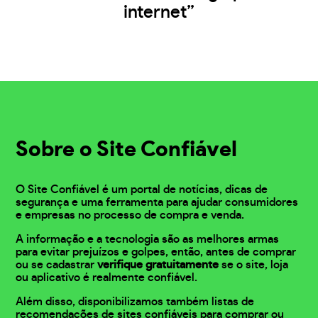
internet”
Sobre o Site Confiável
O Site Confiável é um portal de notícias, dicas de
segurança e uma ferramenta para ajudar consumidores
e empresas no processo de compra e venda.
A informação e a tecnologia são as melhores armas
para evitar prejuízos e golpes, então, antes de comprar
ou se cadastrar
verifique gratuitamente
se o site, loja
ou aplicativo é realmente confiável.
Além disso, disponibilizamos também listas de
recomendações de sites confiáveis para comprar ou