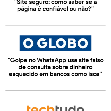
”Site seguro: como saber se a
página é confiável ou não?”
”Golpe no WhatsApp usa site falso
de consulta sobre dinheiro
esquecido em bancos como isca”