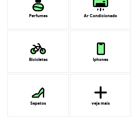
Perfumes
Ar Condicionado
Bicicletas
Iphones
Sapatos
veja mais