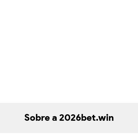
Sobre a 2026bet.win