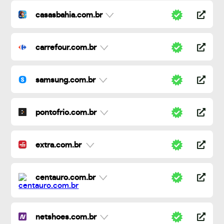
casasbahia.com.br
carrefour.com.br
samsung.com.br
pontofrio.com.br
extra.com.br
centauro.com.br
netshoes.com.br