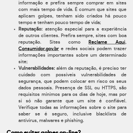
informação e prefira sempre comprar em sites
com mais tempo de vida. É comum que sites que
aplicam golpes, tenham sido criados há pouco
tempo e tenham pouco tempo de vida;
Reputação:
atenção especial para a experiência
de outros clientes. Prefira sempre, sites com boa
reputação. Sites como
Reclame Aqui
,
Consumidor.gov.br
e redes sociais podem trazer
informações importantes sobre um determinado
site;
Vulnerabilidades:
além da reputação, é preciso ter
cuidado com possíveis vulnerabilidades de
segurança, que podem colocar em risco os seus
dados pessoais. Presença de SSL ou HTTPS, são
requisitos mínimos para os dias de hoje, mas por
si só não garante que um site é confiável.
Verifique todas as informações sobre o site para
saber se é seguro, inclusive blacklists de
antívirus, malwares e phishing.