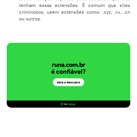
tenham essas extensões. É comum que sites
criminosos, usem extensões como: .xyz, .ru, .cn
ou outros.