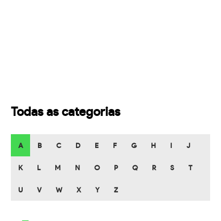
Todas as categorias
A
B
C
D
E
F
G
H
I
J
K
L
M
N
O
P
Q
R
S
T
U
V
W
X
Y
Z