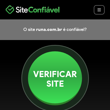
O site
runa.com.br
é confiável?
VERIFICAR
SITE