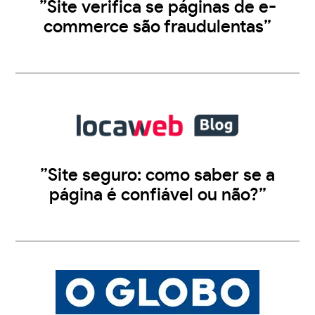
”Site verifica se páginas de e-
commerce são fraudulentas”
”Site seguro: como saber se a
página é confiável ou não?”