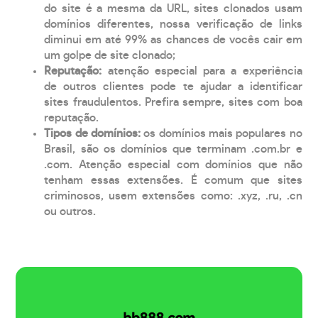
do site é a mesma da URL, sites clonados usam
domínios diferentes, nossa verificação de links
diminui em até 99% as chances de vocês cair em
um golpe de site clonado;
Reputação:
atenção especial para a experiência
de outros clientes pode te ajudar a identificar
sites fraudulentos. Prefira sempre, sites com boa
reputação.
Tipos de domínios:
os domínios mais populares no
Brasil, são os domínios que terminam .com.br e
.com. Atenção especial com domínios que não
tenham essas extensões. É comum que sites
criminosos, usem extensões como: .xyz, .ru, .cn
ou outros.