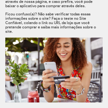
através de nossa página, e caso prefira, você pode
baixar o aplicativo para comprar através deles.
Ficou confuso(a)? Não sabe verificar todas essas
informações sobre o site? Faça o teste no Site
Confiável, colando o link ou URL da loja que você
pretende comprar e saiba mais informações sobre o
site.