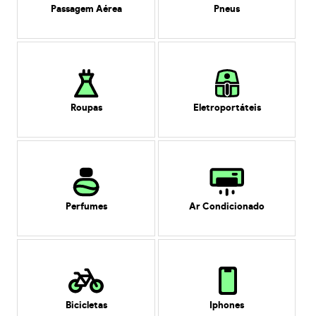
Passagem Aérea
Pneus
Roupas
Eletroportáteis
Perfumes
Ar Condicionado
Bicicletas
Iphones