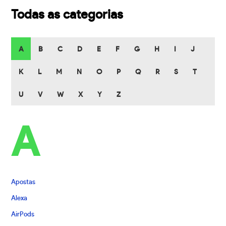
Todas as categorias
A
B
C
D
E
F
G
H
I
J
K
L
M
N
O
P
Q
R
S
T
U
V
W
X
Y
Z
A
Apostas
Alexa
AirPods