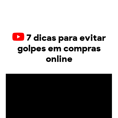
7 dicas para evitar
golpes em compras
online