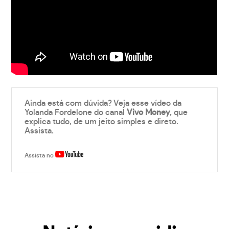
Ainda está com dúvida? Veja esse vídeo da
Yolanda Fordelone do canal
Vivo Money
, que
explica tudo, de um jeito simples e direto.
Assista.
Assista no