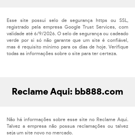
Esse site possui selo de segurança https ou SSL,
registrado pela empresa Google Trust Services, com
validade até 6/9/2026. O selo de segurança ou cadeado
verde por si só não garante que um site é confiável,
mas é requisito mínimo para os dias de hoje. Verifique
todas as informações sobre o site para ter certeza.
Reclame Aqui: bb888.com
Não há informações sobre esse site no Reclame Aqui.
Talvez a empresa não possua reclamações ou talvez
seja um site novo no mercado.