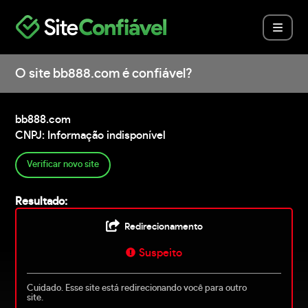
O site bb888.com é confiável?
bb888.com
CNPJ: Informação indisponível
Verificar novo site
Resultado:
Redirecionamento
Suspeito
Cuidado. Esse site está redirecionando você para outro
site.