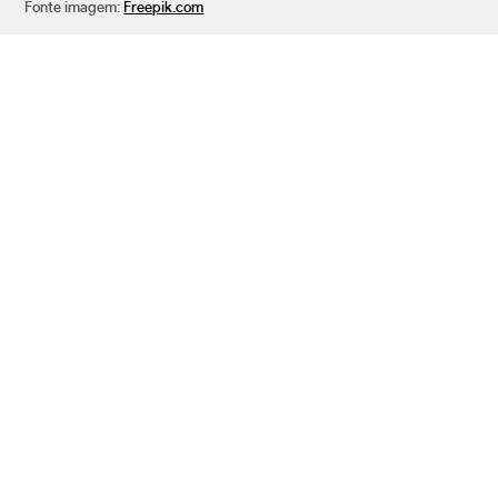
Fonte imagem:
Freepik.com