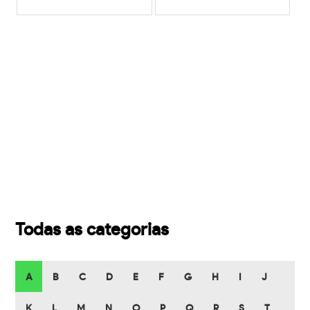
Todas as categorias
A
B
C
D
E
F
G
H
I
J
K
L
M
N
O
P
Q
R
S
T