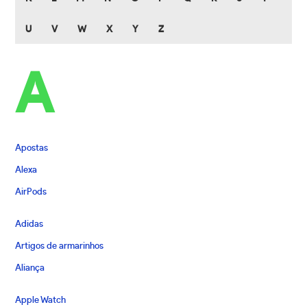
U
V
W
X
Y
Z
A
Apostas
Alexa
AirPods
Adidas
Artigos de armarinhos
Aliança
Apple Watch