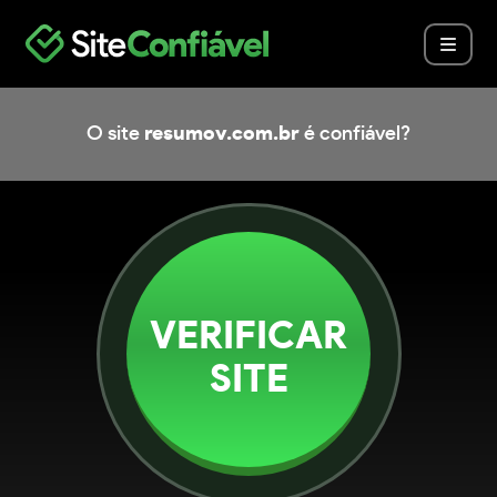
O site
resumov.com.br
é confiável?
VERIFICAR
SITE