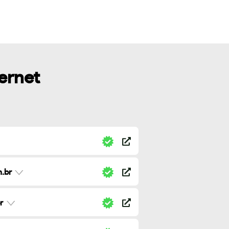
ternet
.br
r