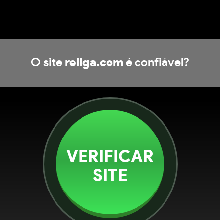
O site
religa.com
é confiável?
VERIFICAR
SITE