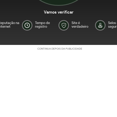
Vamos verificar
Reputação na
Tempo de
Site é
Selos
nternet
registro
verdadeiro
segur
CONTINUA DEPOIS DA PUBLICIDADE