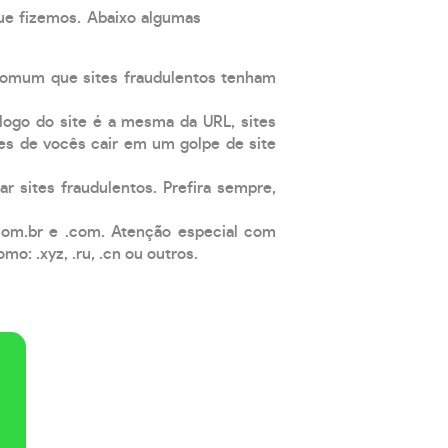
que fizemos. Abaixo algumas
comum que sites fraudulentos tenham
 logo do site é a mesma da URL, sites
es de vocês cair em um golpe de site
ar sites fraudulentos. Prefira sempre,
com.br e .com. Atenção especial com
: .xyz, .ru, .cn ou outros.