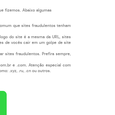
que fizemos. Abaixo algumas
comum que sites fraudulentos tenham
 logo do site é a mesma da URL, sites
es de vocês cair em um golpe de site
ar sites fraudulentos. Prefira sempre,
com.br e .com. Atenção especial com
: .xyz, .ru, .cn ou outros.