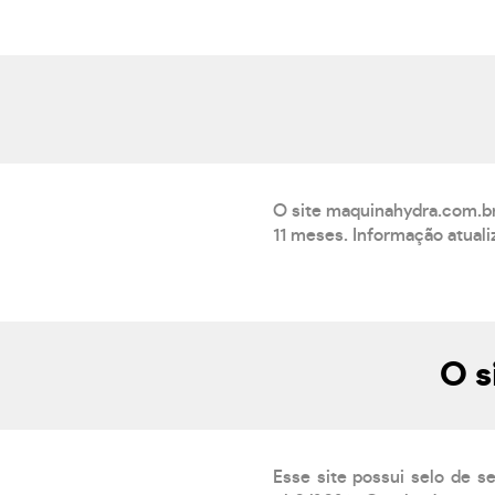
O site maquinahydra.com.br
11 meses. Informação atual
O s
Esse site possui selo de s