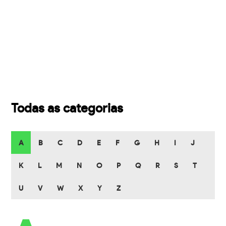
Todas as categorias
A
B
C
D
E
F
G
H
I
J
K
L
M
N
O
P
Q
R
S
T
U
V
W
X
Y
Z