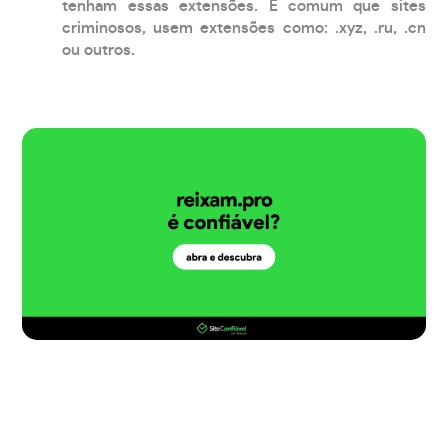
tenham essas extensões. É comum que sites
criminosos, usem extensões como: .xyz, .ru, .cn
ou outros.