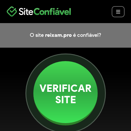
O site
reixam.pro
é confiável?
VERIFICAR
SITE