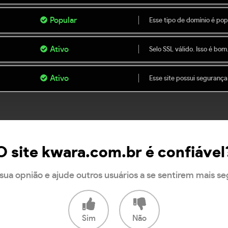
Popular
Esse tipo de domínio é popu
Ativo
Selo SSL válido. Isso é bom
Ativo
Esse site possui segurança
O site kwara.com.br é confiável
sua opnião e ajude outros usuários a se sentirem mais s
Sim
Não