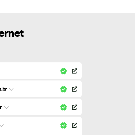
ternet
.br
r