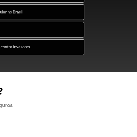
lar no Brasil
.
 contra invasores.
?
eguros