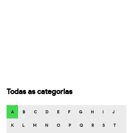
Todas as categorias
A
B
C
D
E
F
G
H
I
J
K
L
M
N
O
P
Q
R
S
T