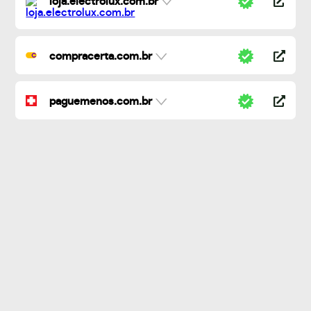
loja.electrolux.com.br
compracerta.com.br
paguemenos.com.br