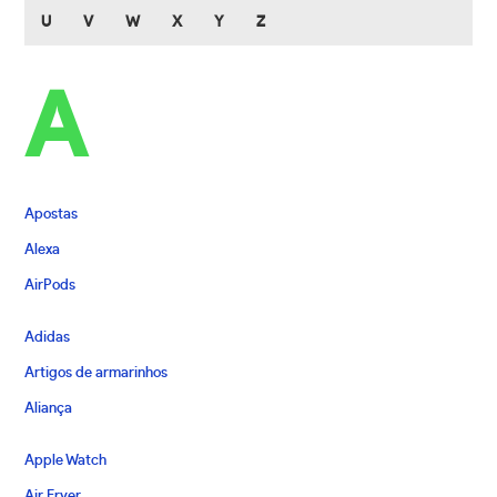
U
V
W
X
Y
Z
A
Apostas
Alexa
AirPods
Adidas
Artigos de armarinhos
Aliança
Apple Watch
Air Fryer