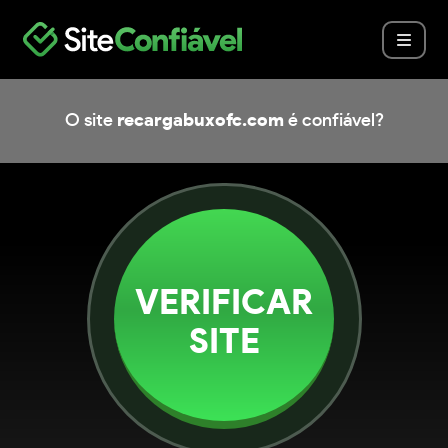
O site
recargabuxofc.com
é confiável?
VERIFICAR
SITE