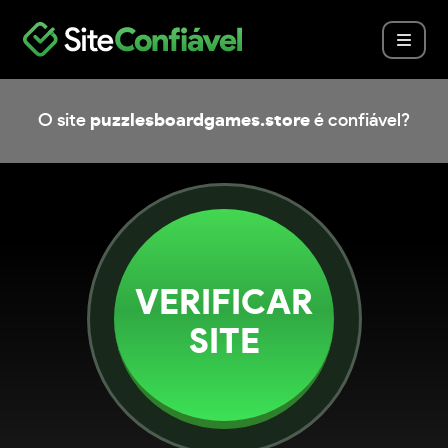
O site
puzzlesboardgames.store
é confiável?
VERIFICAR
SITE