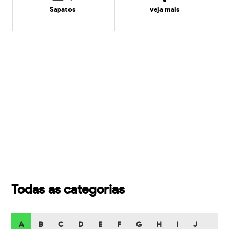
Sapatos
veja mais
Todas as categorias
A
B
C
D
E
F
G
H
I
J