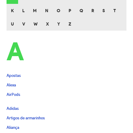
K
L
M
N
O
P
Q
R
S
T
U
V
W
X
Y
Z
A
Apostas
Alexa
AirPods
Adidas
Artigos de armarinhos
Aliança