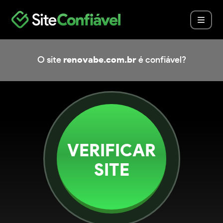
O site
renovabe.com.br
é confiável?
VERIFICAR
SITE