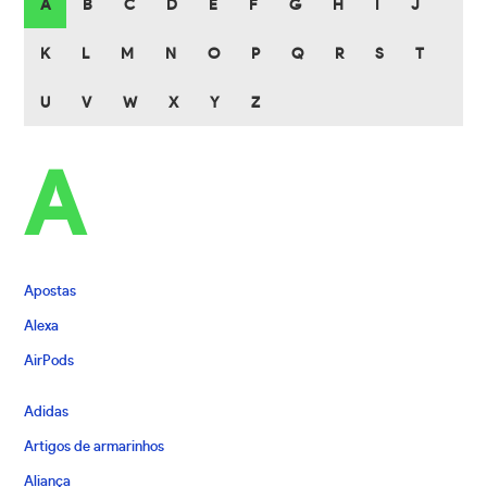
A
B
C
D
E
F
G
H
I
J
K
L
M
N
O
P
Q
R
S
T
U
V
W
X
Y
Z
A
Apostas
Alexa
AirPods
Adidas
Artigos de armarinhos
Aliança