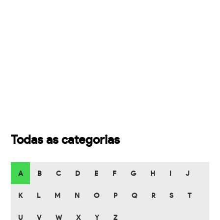
Todas as categorias
A
B
C
D
E
F
G
H
I
J
K
L
M
N
O
P
Q
R
S
T
U
V
W
X
Y
Z