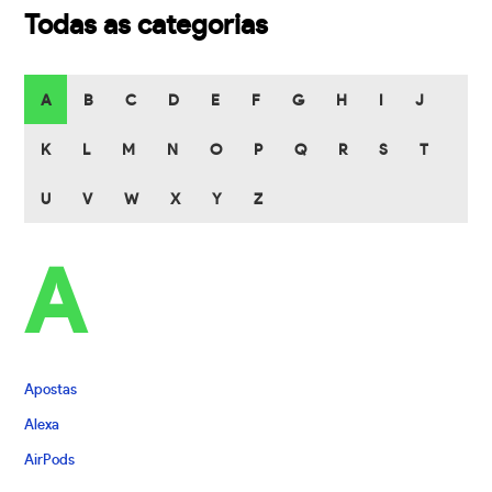
Todas as categorias
A
B
C
D
E
F
G
H
I
J
K
L
M
N
O
P
Q
R
S
T
U
V
W
X
Y
Z
A
Apostas
Alexa
AirPods