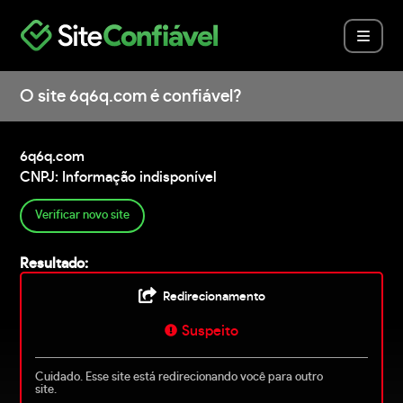
O site 6q6q.com é confiável?
6q6q.com
CNPJ: Informação indisponível
Verificar novo site
Resultado:
Redirecionamento
Suspeito
Cuidado. Esse site está redirecionando você para outro
site.