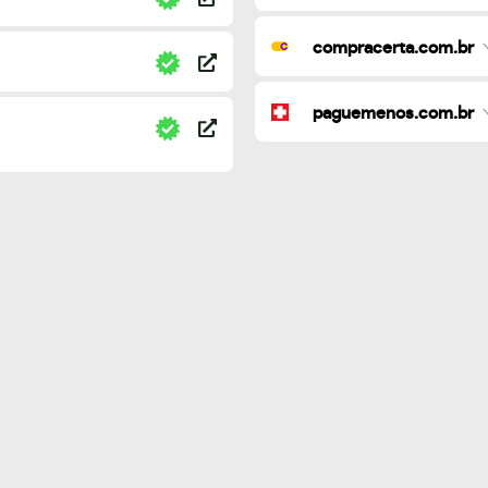
compracerta.com.br
paguemenos.com.br