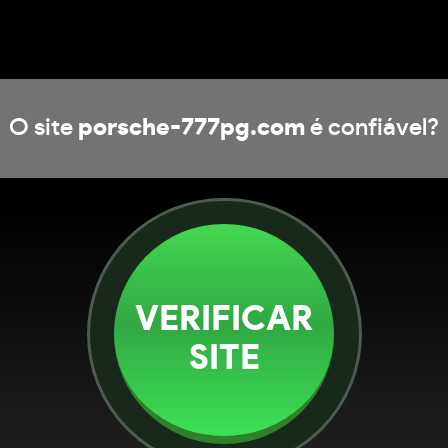
O site
porsche-777pg.com
é confiável?
VERIFICAR
SITE