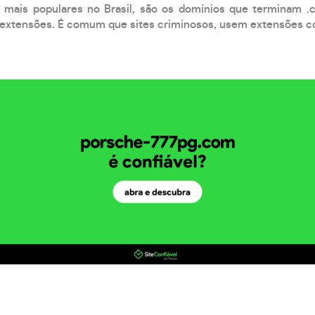
 mais populares no Brasil, são os domínios que terminam .
xtensões. É comum que sites criminosos, usem extensões como