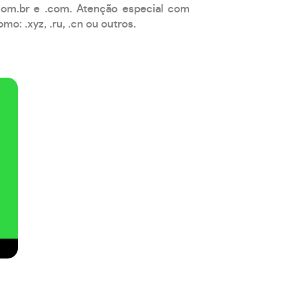
com.br e .com. Atenção especial com
: .xyz, .ru, .cn ou outros.