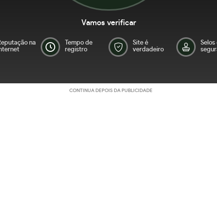
Vamos verificar
Reputação na
Tempo de
Site é
Selos
nternet
registro
verdadeiro
segur
CONTINUA DEPOIS DA PUBLICIDADE