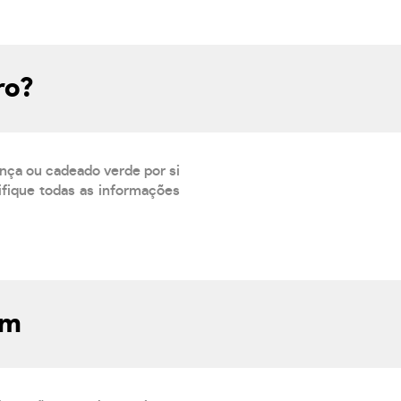
ro?
ança ou cadeado verde por si
rifique todas as informações
om