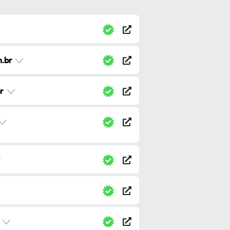
.br
r