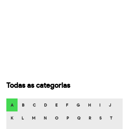
Todas as categorias
A
B
C
D
E
F
G
H
I
J
K
L
M
N
O
P
Q
R
S
T