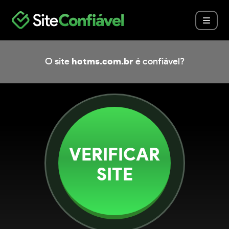
O site
hotms.com.br
é confiável?
VERIFICAR
SITE