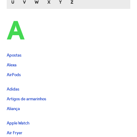
U
V
W
X
Y
Z
A
Apostas
Alexa
AirPods
Adidas
Artigos de armarinhos
Aliança
Apple Watch
Air Fryer