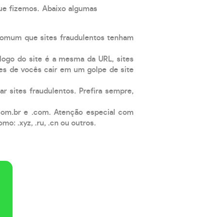
que fizemos. Abaixo algumas
comum que sites fraudulentos tenham
 logo do site é a mesma da URL, sites
es de vocês cair em um golpe de site
ar sites fraudulentos. Prefira sempre,
com.br e .com. Atenção especial com
: .xyz, .ru, .cn ou outros.