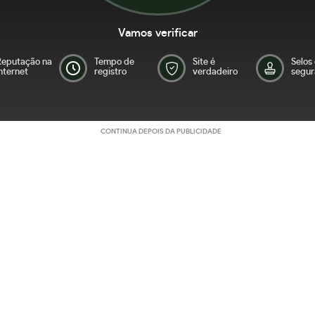
Vamos verificar
Reputação na
Tempo de
Site é
Selos
nternet
registro
verdadeiro
segur
CONTINUA DEPOIS DA PUBLICIDADE