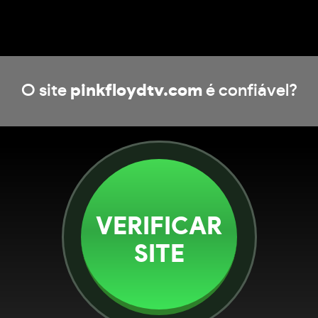
O site
pinkfloydtv.com
é confiável?
VERIFICAR
SITE