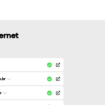
ternet
.br
r