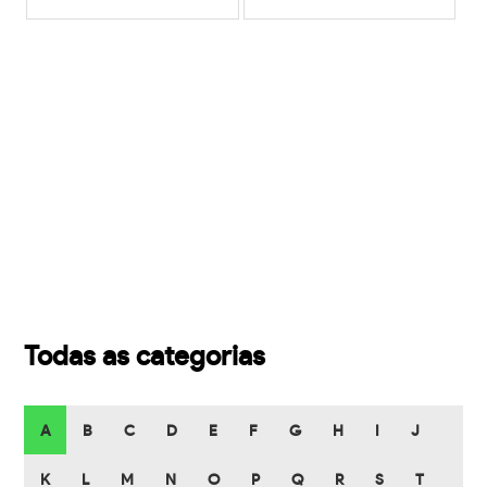
Todas as categorias
A
B
C
D
E
F
G
H
I
J
K
L
M
N
O
P
Q
R
S
T