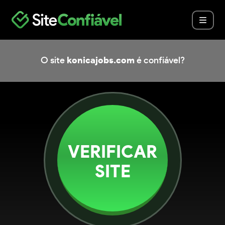
O site
konicajobs.com
é confiável?
VERIFICAR
SITE