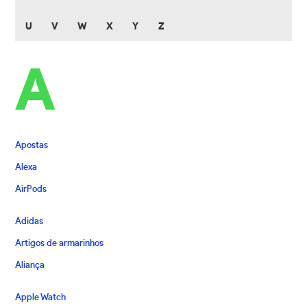
U
V
W
X
Y
Z
A
Apostas
Alexa
AirPods
Adidas
Artigos de armarinhos
Aliança
Apple Watch