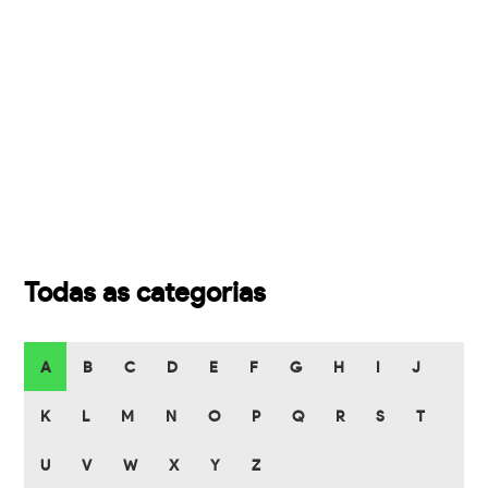
Todas as categorias
A
B
C
D
E
F
G
H
I
J
K
L
M
N
O
P
Q
R
S
T
U
V
W
X
Y
Z