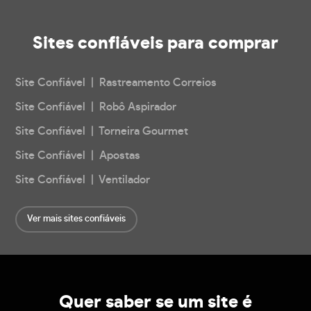
Sites confiáveis
para comprar
Site Confiável | Rastreamento Correios
Site Confiável | Robô Aspirador
Site Confiável | Torneira Gourmet
Site Confiável | Apostas
Site Confiável | Ventilador
Ver mais sites confiáveis
Quer saber se um site é