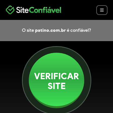
O site
patino.com.br
é confiável?
VERIFICAR
SITE