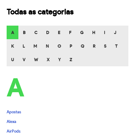
Todas as categorias
A
B
C
D
E
F
G
H
I
J
K
L
M
N
O
P
Q
R
S
T
U
V
W
X
Y
Z
A
Apostas
Alexa
AirPods