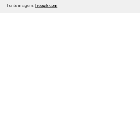
Fonte imagem:
Freepik.com