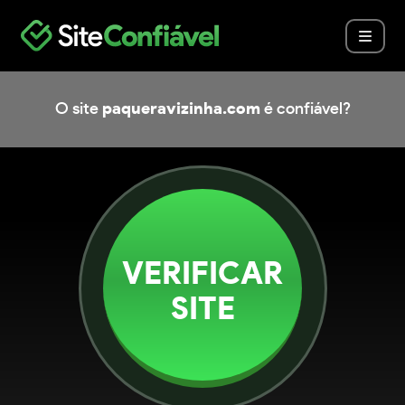
O site
paqueravizinha.com
é confiável?
VERIFICAR
SITE