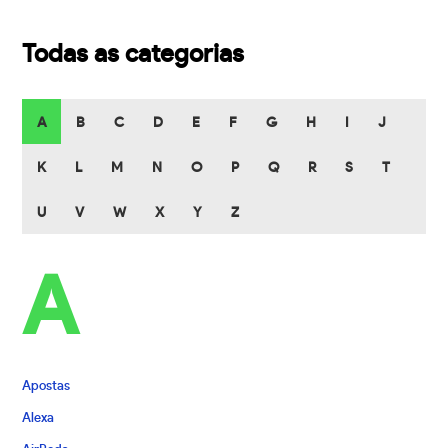
Todas as categorias
A
B
C
D
E
F
G
H
I
J
K
L
M
N
O
P
Q
R
S
T
U
V
W
X
Y
Z
A
Apostas
Alexa