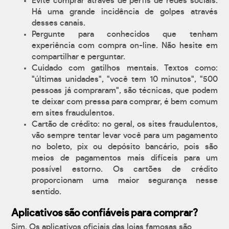
Evite comprar através de perfis de redes sociais.
Há uma grande incidência de golpes através
desses canais.
Pergunte para conhecidos que tenham
experiência com compra on-line. Não hesite em
compartilhar e perguntar.
Cuidado com gatilhos mentais. Textos como:
"últimas unidades", "você tem 10 minutos", "500
pessoas já compraram", são técnicas, que podem
te deixar com pressa para comprar, é bem comum
em sites fraudulentos.
Cartão de crédito: no geral, os sites fraudulentos,
vão sempre tentar levar você para um pagamento
no boleto, pix ou depósito bancário, pois são
meios de pagamentos mais difíceis para um
possível estorno. Os cartões de crédito
proporcionam uma maior segurança nesse
sentido.
Aplicativos são confiáveis para comprar?
Sim. Os aplicativos oficiais das lojas famosas são